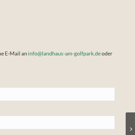
ne E-Mail an
info@landhaus-am-golfpark.de
oder
M