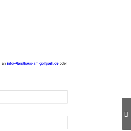
l an
info@landhaus-am-golfpark.de
oder
B