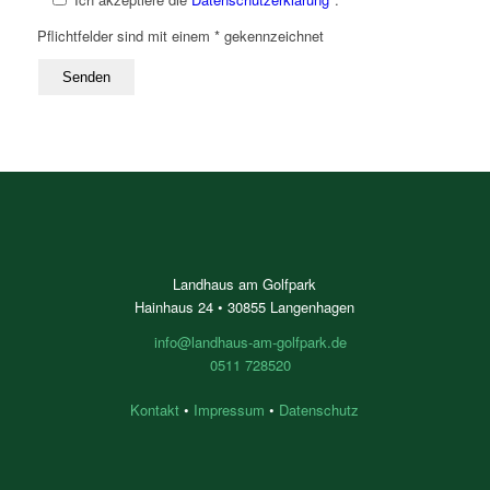
Pflichtfelder sind mit einem * gekennzeichnet
Landhaus am Golfpark
Hainhaus 24 • 30855 Langenhagen
info@landhaus-am-golfpark.de
0511 728520
Kontakt
•
Impressum
•
Datenschutz